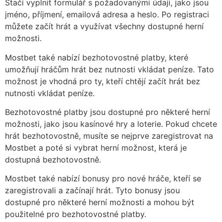
Stačí vyplnit formulář s požadovanými údaji, jako jsou
jméno, příjmení, emailová adresa a heslo. Po registraci
můžete začít hrát a využívat všechny dostupné herní
možnosti.
Mostbet také nabízí bezhotovostné platby, které
umožňují hráčům hrát bez nutnosti vkládat peníze. Tato
možnost je vhodná pro ty, kteří chtějí začít hrát bez
nutnosti vkládat peníze.
Bezhotovostné platby jsou dostupné pro některé herní
možnosti, jako jsou kasínové hry a loterie. Pokud chcete
hrát bezhotovostně, musíte se nejprve zaregistrovat na
Mostbet a poté si vybrat herní možnost, která je
dostupná bezhotovostně.
Mostbet také nabízí bonusy pro nové hráče, kteří se
zaregistrovali a začínají hrát. Tyto bonusy jsou
dostupné pro některé herní možnosti a mohou být
použitelné pro bezhotovostné platby.