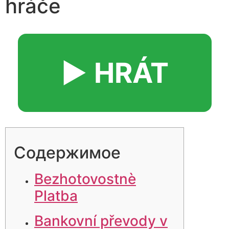
hráče
▶️ HRÁT
Содержимое
Bezhotovostnè
Platba
Bankovní převody v