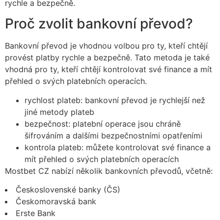
rychle a bezpečně.
Proč zvolit bankovní převod?
Bankovní převod je vhodnou volbou pro ty, kteří chtějí
provést platby rychle a bezpečně. Tato metoda je také
vhodná pro ty, kteří chtějí kontrolovat své finance a mít
přehled o svých platebních operacích.
rychlost plateb: bankovní převod je rychlejší než
jiné metody plateb
bezpečnost: platební operace jsou chráně
šifrováním a dalšími bezpečnostními opatřeními
kontrola plateb: můžete kontrolovat své finance a
mít přehled o svých platebních operacích
Mostbet CZ nabízí několik bankovních převodů, včetně:
Československé banky (ČS)
Českomoravská bank
Erste Bank