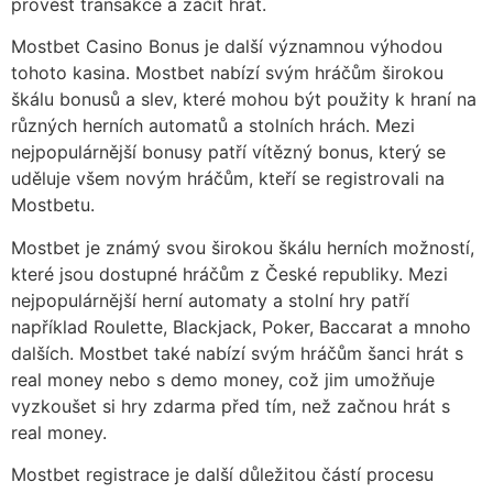
provést transakce a začít hrát.
Mostbet Casino Bonus je další významnou výhodou
tohoto kasina. Mostbet nabízí svým hráčům širokou
škálu bonusů a slev, které mohou být použity k hraní na
různých herních automatů a stolních hrách. Mezi
nejpopulárnější bonusy patří vítězný bonus, který se
uděluje všem novým hráčům, kteří se registrovali na
Mostbetu.
Mostbet je známý svou širokou škálu herních možností,
které jsou dostupné hráčům z České republiky. Mezi
nejpopulárnější herní automaty a stolní hry patří
například Roulette, Blackjack, Poker, Baccarat a mnoho
dalších. Mostbet také nabízí svým hráčům šanci hrát s
real money nebo s demo money, což jim umožňuje
vyzkoušet si hry zdarma před tím, než začnou hrát s
real money.
Mostbet registrace je další důležitou částí procesu