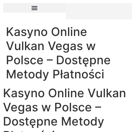
Kasyno Online
Vulkan Vegas w
Polsce – Dostępne
Metody Płatności
Kasyno Online Vulkan
Vegas w Polsce –
Dostępne Metody