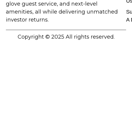
U
glove guest service, and next-level
amenities, all while delivering unmatched
Su
investor returns.
A 
Copyright © 2025 All rights reserved.