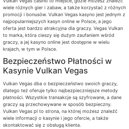
Vulkan Vegas casino to miejsce, gdzie możesz znaleźć
wiele różnych gier i zabaw, a także korzystać z różnych
promocji i bonusów. Vulkan Vegas kasyno jest jednym z
najpopularniejszych kasyn online w Polsce, a jego
oferta jest bardzo atrakcyjna dla graczy. Vegas Vulkan
to marka, która cieszy się dużym zaufaniem wśród
graczy, a jej kasyno online jest dostępne w wielu
krajach, w tym w Polsce.
Bezpieczeństwo Płatności w
Kasynie Vulkan Vegas
Vulkan Vegas dba o bezpieczeństwo swoich graczy,
dlatego też oferuje tylko najbezpieczniejsze metody
płatności. Wszystkie transakcje są szyfrowane, a dane
graczy są przechowywane w sposób bezpieczny.
Vulkan Vegas pl to strona, na której możesz znaleźć
wiele informacji o kasynie i jego ofercie, a także
skontaktować się z obsługą klienta.