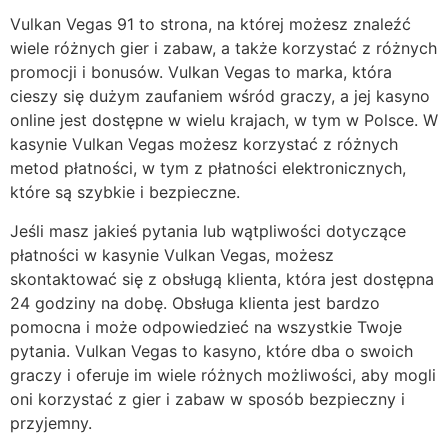
Vulkan Vegas 91 to strona, na której możesz znaleźć
wiele różnych gier i zabaw, a także korzystać z różnych
promocji i bonusów. Vulkan Vegas to marka, która
cieszy się dużym zaufaniem wśród graczy, a jej kasyno
online jest dostępne w wielu krajach, w tym w Polsce. W
kasynie Vulkan Vegas możesz korzystać z różnych
metod płatności, w tym z płatności elektronicznych,
które są szybkie i bezpieczne.
Jeśli masz jakieś pytania lub wątpliwości dotyczące
płatności w kasynie Vulkan Vegas, możesz
skontaktować się z obsługą klienta, która jest dostępna
24 godziny na dobę. Obsługa klienta jest bardzo
pomocna i może odpowiedzieć na wszystkie Twoje
pytania. Vulkan Vegas to kasyno, które dba o swoich
graczy i oferuje im wiele różnych możliwości, aby mogli
oni korzystać z gier i zabaw w sposób bezpieczny i
przyjemny.