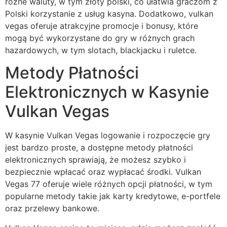
różne waluty, w tym złoty polski, co ułatwia graczom z
Polski korzystanie z usług kasyna. Dodatkowo, vulkan
vegas oferuje atrakcyjne promocje i bonusy, które
mogą być wykorzystane do gry w różnych grach
hazardowych, w tym slotach, blackjacku i ruletce.
Metody Płatności
Elektronicznych w Kasynie
Vulkan Vegas
W kasynie Vulkan Vegas logowanie i rozpoczęcie gry
jest bardzo proste, a dostępne metody płatności
elektronicznych sprawiają, że możesz szybko i
bezpiecznie wpłacać oraz wypłacać środki. Vulkan
Vegas 77 oferuje wiele różnych opcji płatności, w tym
popularne metody takie jak karty kredytowe, e-portfele
oraz przelewy bankowe.