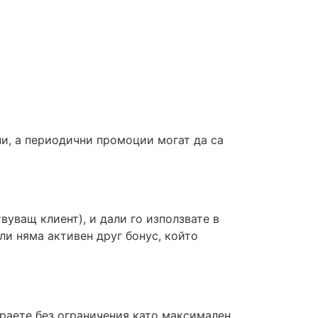
ни, а периодични промоции могат да са
вуващ клиент), и дали го използвате в
ли няма активен друг бонус, който
играете без ограничения като максимален