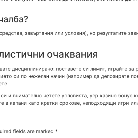
ечалба?
средства, завъртания или условия), но резултатите зав
алистични очаквания
звате дисциплинирано: поставете си лимит, играйте за 
ето си по нежелан начин (например да депозирате пов
ете.
 си и внимателно четете условията, yep казино бонус к
те в капани като кратки срокове, неподходящи игри ил
uired fields are marked
*