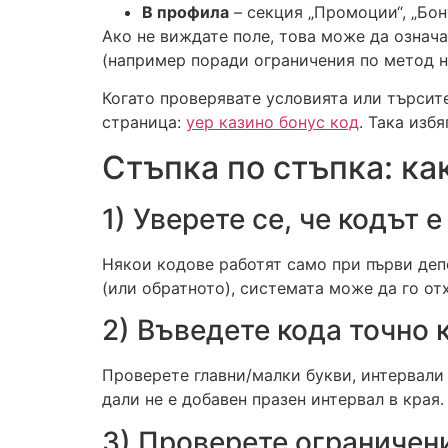
В профила
– секция „Промоции“, „Бону
Ако не виждате поле, това може да означа
(например поради ограничения по метод н
Когато проверявате условията или търсит
страница:
yep казино бонус код
. Така изб
Стъпка по стъпка: ка
1) Уверете се, че кодът 
Някои кодове работят само при първи депо
(или обратното), системата може да го от
2) Въведете кода точно 
Проверете главни/малки букви, интервали 
дали не е добавен празен интервал в края.
3) Проверете ограничен