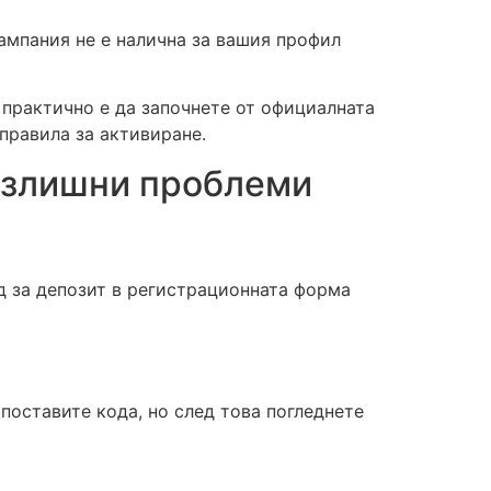
кампания не е налична за вашия профил
 практично е да започнете от официалната
 правила за активиране.
 излишни проблеми
од за депозит в регистрационната форма
поставите кода, но след това погледнете