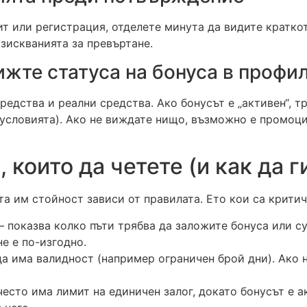
т или регистрация, отделете минута да видите краткот
зискванията за превъртане.
ижте статуса на бонуса в профи
редства и реални средства. Ако бонусът е „активен“, т
условията). Ако не виждате нищо, възможно е промоция
които да четете (и как да г
та им стойност зависи от правилата. Ето кои са критич
– показва колко пъти трябва да заложите бонуса или с
е е по-изгодно.
а има валидност (например ограничен брой дни). Ако 
често има лимит на единичен залог, докато бонусът е 