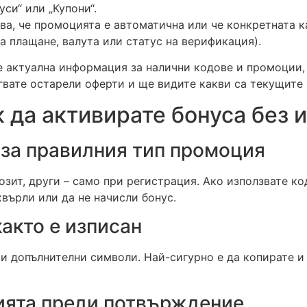
си“ или „Купони“.
ва, че промоцията е автоматична или че конкретната 
а плащане, валута или статус на верификация).
е актуална информация за налични кодове и промоции,
ягвате остарели оферти и ще видите какви са текущите
к да активирате бонуса без
е за правилния тип промоция
зит, други – само при регистрация. Ако използвате к
хвърли или да не начисли бонус.
както е изписан
и допълнителни символи. Най-сигурно е да копирате и 
ията преди потвърждение